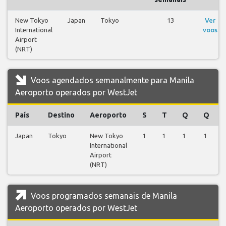
New Tokyo
Japan
Tokyo
13
Ver
International
voos
Airport
(NRT)
Voos agendados semanalmente para Manila
Aeroporto operados por WestJet
País
Destino
Aeroporto
S
T
Q
Q
Japan
Tokyo
New Tokyo
1
1
1
1
International
Airport
(NRT)
Voos programados semanais de Manila
Aeroporto operados por WestJet