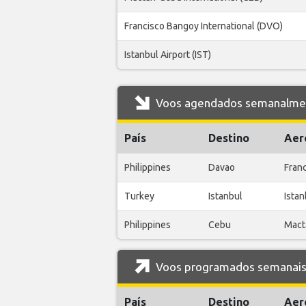
Francisco Bangoy International (DVO)
Istanbul Airport (IST)
Voos agendados semanalmente
País
Destino
Aer
Philippines
Davao
Fran
Turkey
Istanbul
Istan
Philippines
Cebu
Mact
Voos programados semanais d
País
Destino
Aer