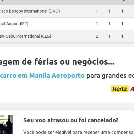
cisco Bangoy International (DVO)
1
1
1
bul Airport (IST)
1
1
1
an-Cebu International (CEB)
2
1
1
gem de férias ou negócios...
 carro em Manila Aeroporto
para grandes e
Seu voo atrasou ou foi cancelado?
Você pode ser elegível para receber uma compens