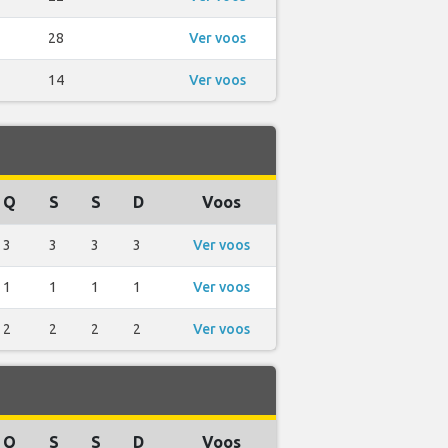
28
Ver voos
14
Ver voos
Q
S
S
D
Voos
3
3
3
3
Ver voos
1
1
1
1
Ver voos
2
2
2
2
Ver voos
Q
S
S
D
Voos