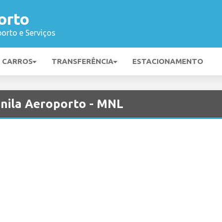
orto
orto e Serviços
E CARROS
TRANSFERÊNCIA
ESTACIONAMENTO
anila Aeroporto - MNL