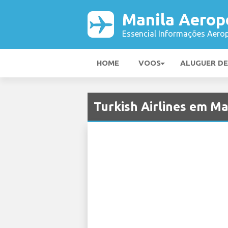
Manila Aerop
Essencial Informações Aerop
HOME
VOOS
ALUGUER D
Turkish Airlines em M