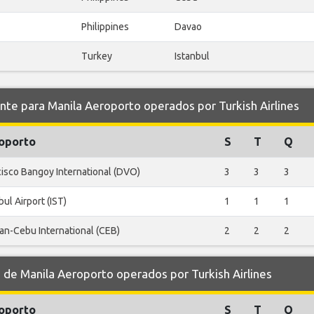
Philippines
Davao
Turkey
Istanbul
 para Manila Aeroporto operados por Turkish Airlines
oporto
S
T
Q
cisco Bangoy International (DVO)
3
3
3
bul Airport (IST)
1
1
1
an-Cebu International (CEB)
2
2
2
e Manila Aeroporto operados por Turkish Airlines
oporto
S
T
Q