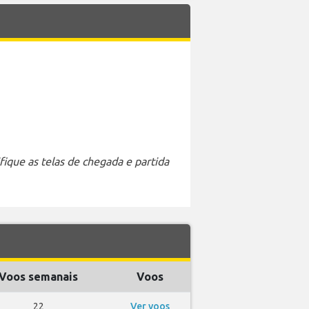
ique as telas de chegada e partida
Voos semanais
Voos
22
Ver voos