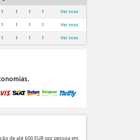
1
1
1
1
Ver voos
1
1
1
1
Ver voos
1
1
1
1
Ver voos
conomias.
ação de até 600 EUR por pessoa em