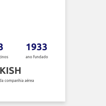
3
1933
tinos
ano fundado
KISH
da companhia aérea