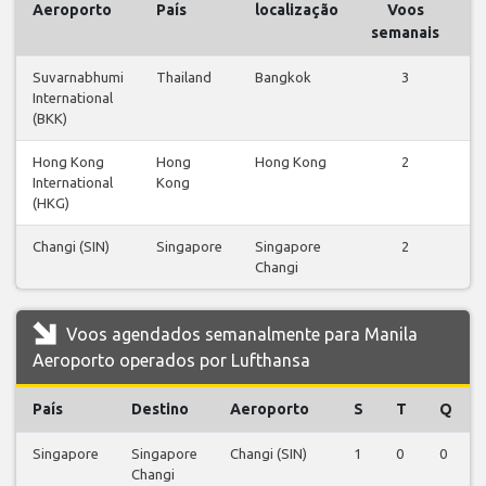
Aeroporto
País
localização
Voos
V
semanais
Suvarnabhumi
Thailand
Bangkok
3
International
v
(BKK)
Hong Kong
Hong
Hong Kong
2
International
Kong
v
(HKG)
Changi (SIN)
Singapore
Singapore
2
Changi
v
Voos agendados semanalmente para Manila
Aeroporto operados por Lufthansa
País
Destino
Aeroporto
S
T
Q
Singapore
Singapore
Changi (SIN)
1
0
0
Changi