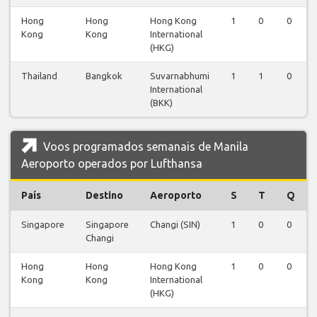
Hong
Hong
Hong Kong
1
0
0
Kong
Kong
International
(HKG)
Thailand
Bangkok
Suvarnabhumi
1
1
0
International
(BKK)
Voos programados semanais de Manila
Aeroporto operados por Lufthansa
País
Destino
Aeroporto
S
T
Q
Singapore
Singapore
Changi (SIN)
1
0
0
Changi
Hong
Hong
Hong Kong
1
0
0
Kong
Kong
International
(HKG)