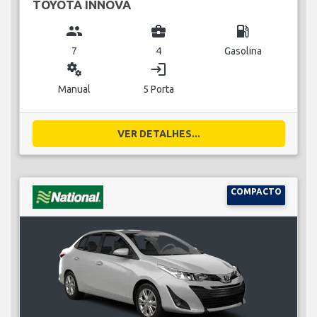
TOYOTA INNOVA
group
business_center
local_gas_station
7
4
Gasolina
miscellaneous_services
login
Manual
5 Porta
VER DETALHES...
COMPACTO