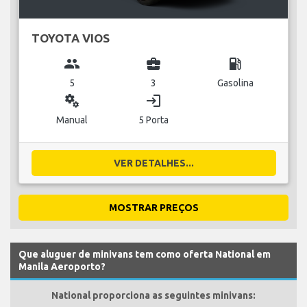
TOYOTA VIOS
group
business_center
local_gas_station
5
3
Gasolina
miscellaneous_services
login
Manual
5 Porta
VER DETALHES...
MOSTRAR PREÇOS
Que aluguer de minivans tem como oferta National em
Manila Aeroporto?
National proporciona as seguintes minivans: