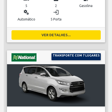
5
2
Gasolina
miscellaneous_services
login
Automático
5 Porta
VER DETALHES...
TRANSPORTE COM 7 LUGARES