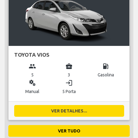
TOYOTA VIOS
group
business_center
local_gas_station
5
3
Gasolina
miscellaneous_services
login
Manual
5 Porta
VER DETALHES...
VER TUDO