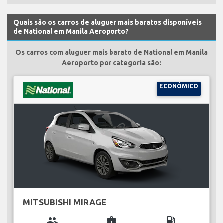
Quais são os carros de aluguer mais baratos disponíveis
de National em Manila Aeroporto?
Os carros com aluguer mais barato de National em Manila
Aeroporto por categoria são:
ECONÓMICO
MITSUBISHI MIRAGE
group
business_center
local_gas_station