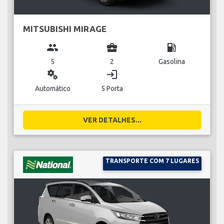
MITSUBISHI MIRAGE
group
business_center
local_gas_station
5
2
Gasolina
miscellaneous_services
login
Automático
5 Porta
VER DETALHES...
TRANSPORTE COM 7 LUGARES