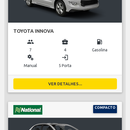
TOYOTA INNOVA
group
business_center
local_gas_station
7
4
Gasolina
miscellaneous_services
login
Manual
5 Porta
VER DETALHES...
COMPACTO