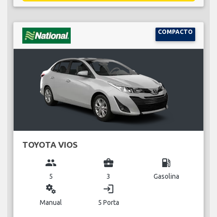
COMPACTO
TOYOTA VIOS
group
business_center
local_gas_station
5
3
Gasolina
miscellaneous_services
login
Manual
5 Porta