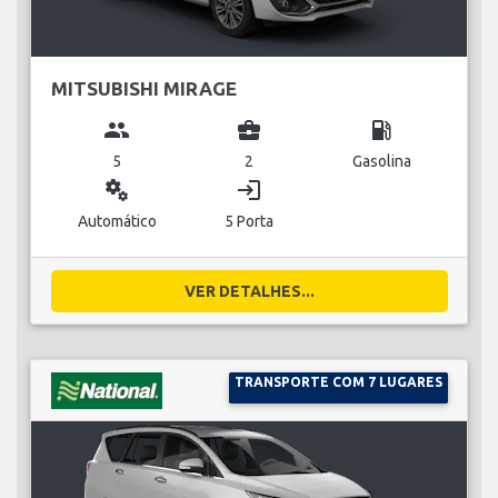
MITSUBISHI MIRAGE
group
business_center
local_gas_station
5
2
Gasolina
miscellaneous_services
login
Automático
5 Porta
VER DETALHES...
TRANSPORTE COM 7 LUGARES