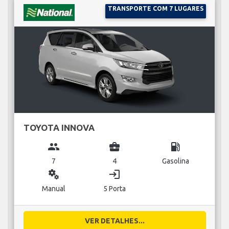
TRANSPORTE COM 7 LUGARES
TOYOTA INNOVA
group
business_center
local_gas_station
7
4
Gasolina
miscellaneous_services
login
Manual
5 Porta
VER DETALHES...