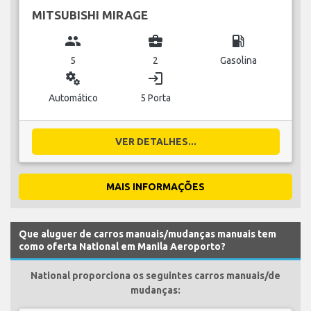
MITSUBISHI MIRAGE
group
business_center
local_gas_station
5
2
Gasolina
miscellaneous_services
login
Automático
5 Porta
VER DETALHES...
MAIS INFORMAÇÕES
Que aluguer de carros manuais/mudanças manuais tem
como oferta National em Manila Aeroporto?
National proporciona os seguintes carros manuais/de
mudanças: