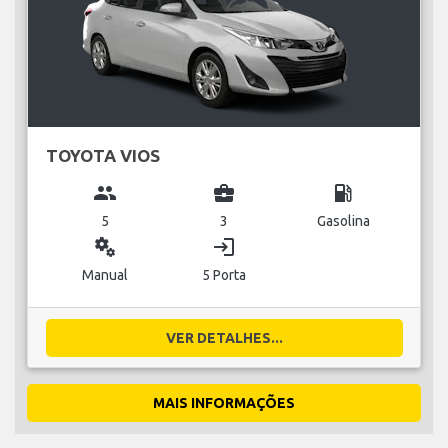
TOYOTA VIOS
group
business_center
local_gas_station
5
3
Gasolina
miscellaneous_services
login
Manual
5 Porta
VER DETALHES...
MAIS INFORMAÇÕES