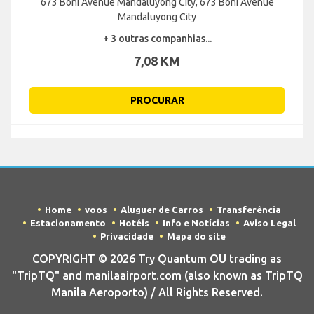
673 Boni Avenue Mandaluyong City, 673 Boni Avenue
Mandaluyong City
+ 3 outras companhias...
7,08 KM
PROCURAR
Home
voos
Aluguer de Carros
Transferência
Estacionamento
Hotéis
Info e Notícias
Aviso Legal
Privacidade
Mapa do site
COPYRIGHT © 2026 Try Quantum OU trading as
"TripTQ" and manilaairport.com (also known as TripTQ
Manila Aeroporto) / All Rights Reserved.