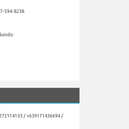
17-594-8238.
luindo:
63272114133 / +639171436694 /