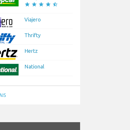
star
star
star
star
star_half
Viajero
Thrifty
Hertz
National
AIS