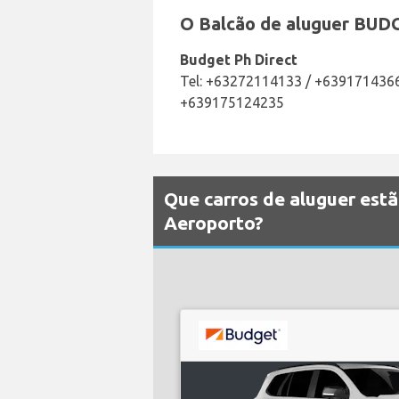
O Balcão de aluguer BUDG
Budget Ph Direct
Tel: +63272114133 / +639171436
+639175124235
Que carros de aluguer est
Aeroporto?