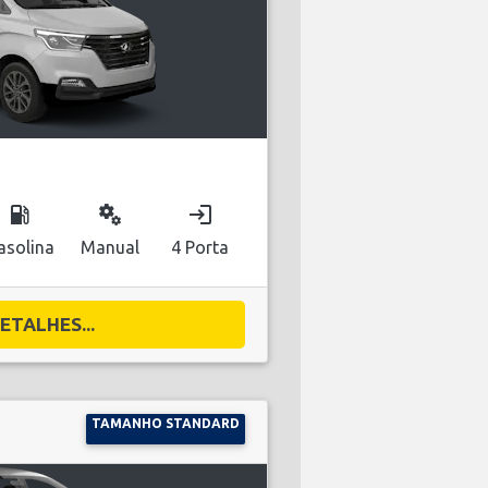
local_gas_station
miscellaneous_services
login
asolina
Manual
4 Porta
ETALHES...
TAMANHO STANDARD