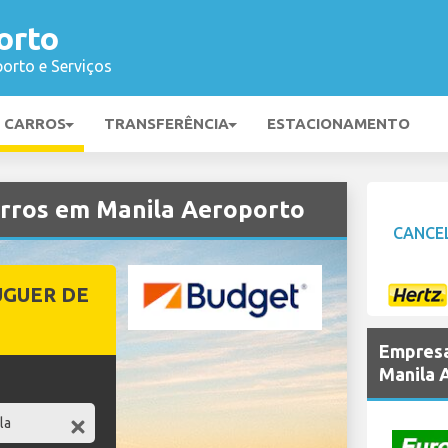
orto
orto e Serviços
E CARROS
TRANSFERÊNCIA
ESTACIONAMENTO
rros em Manila Aeroporto
CANCE
UGUER DE
Empresa
Manila 