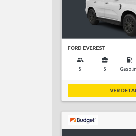
FORD EVEREST
group
business_center
local_gas_station
5
5
Gasoli
VER DETAL