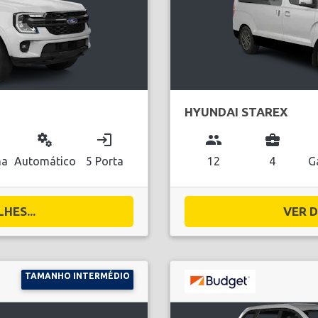
HYUNDAI STAREX
miscellaneous_services
login
group
business_center
na
Automático
5 Porta
12
4
G
HES...
VER D
TAMANHO INTERMÉDIO