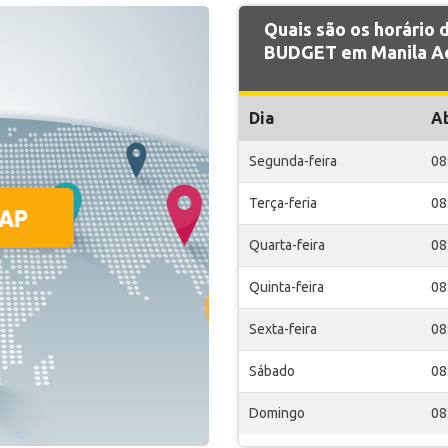
Quais são os horário
BUDGET em Manila Ae
Dia
A
Segunda-feira
08
Terça-feria
08
Quarta-feira
08
Quinta-feira
08
Sexta-feira
08
Sábado
08
Domingo
08