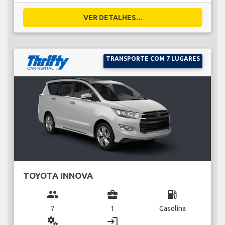
VER DETALHES...
TRANSPORTE COM 7 LUGARES
TOYOTA INNOVA
group
business_center
local_gas_station
7
1
Gasolina
miscellaneous_services
login