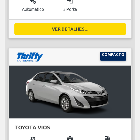
miscellaneous_services
login
Automático
5 Porta
VER DETALHES...
COMPACTO
TOYOTA VIOS
group
business_center
local_gas_station