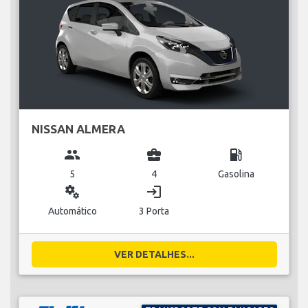
NISSAN ALMERA
group
business_center
local_gas_station
5
4
Gasolina
miscellaneous_services
login
Automático
3 Porta
VER DETALHES...