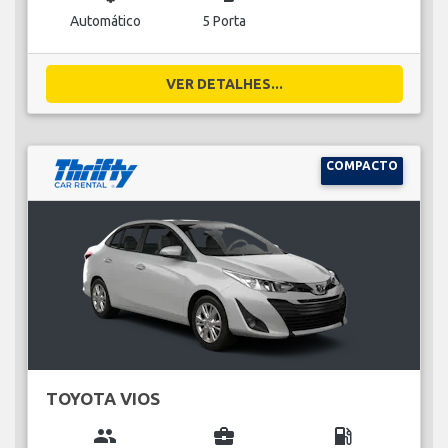
Automático
5 Porta
VER DETALHES...
COMPACTO
TOYOTA VIOS
group
business_center
local_gas_station