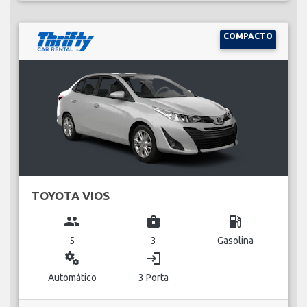
COMPACTO
TOYOTA VIOS
group
business_center
local_gas_station
5
3
Gasolina
miscellaneous_services
login
Automático
3 Porta