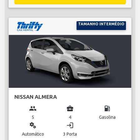
TAMANHO INTERMÉDIO
NISSAN ALMERA
group
business_center
local_gas_station
5
4
Gasolina
miscellaneous_services
login
Automático
3 Porta