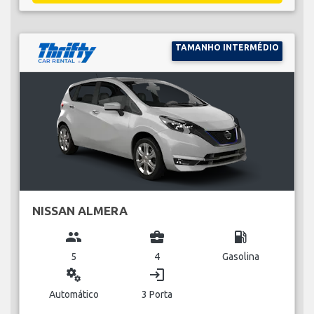
TAMANHO INTERMÉDIO
NISSAN ALMERA
group
business_center
local_gas_station
5
4
Gasolina
miscellaneous_services
login
Automático
3 Porta