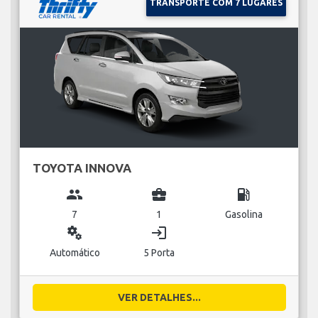
TRANSPORTE COM 7 LUGARES
TOYOTA INNOVA
group
business_center
local_gas_station
7
1
Gasolina
miscellaneous_services
login
Automático
5 Porta
VER DETALHES...