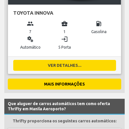
TOYOTA INNOVA
group
business_center
local_gas_station
7
1
Gasolina
miscellaneous_services
login
Automático
5 Porta
VER DETALHES...
MAIS INFORMAÇÕES
Que aluguer de carros automáticos tem como oferta
Thrifty em Manila Aeroporto?
Thrifty proporciona os seguintes carros automáticos: