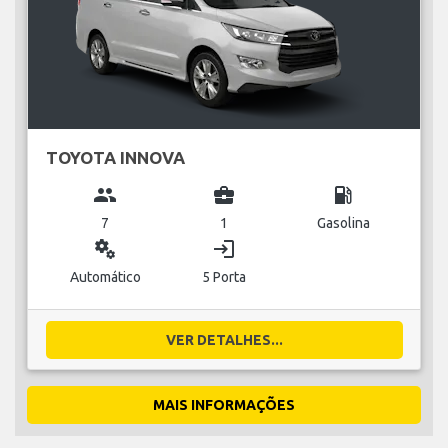
TOYOTA INNOVA
group
business_center
local_gas_station
7
1
Gasolina
miscellaneous_services
login
Automático
5 Porta
VER DETALHES...
MAIS INFORMAÇÕES