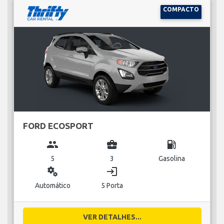
COMPACTO
FORD ECOSPORT
group
business_center
local_gas_station
5
3
Gasolina
miscellaneous_services
login
Automático
5 Porta
VER DETALHES...