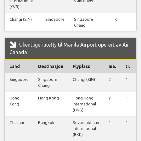
International
Vancouver
f
(YVR)
Changi (SIN)
Singapore
Singapore
6
Changi
f
Ukentlige rutefly til Manila Airport operert av Air
Canada
Land
Destinasjon
Flyplass
ma.
ti.
Singapore
Singapore
Changi (SIN)
2
1
Changi
Hong
Hong Kong
Hong Kong
2
1
Kong
International
(HKG)
Thailand
Bangkok
Suvarnabhumi
1
1
International
(BKK)