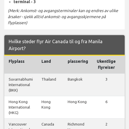
terminal - 3
(Merk: Ankomst- og avgangsterminaler kan og endres av ulike
årsaker - sjekk alltid ankomst- og avgangsskjermene på
flyplassen)
Hvilke steder flyr Air Canada til og fra Manila
Airport?
Flyplass
Land
plassering
Ukentlige
Fl
flyreiser
Suvarnabhumi
Thailand
Bangkok
3
International
f
(BKK)
Hong Kong
Hong
Hong Kong
6
International
Kong
f
(HKG)
Vancouver
Canada
Richmond
2