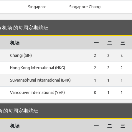
Singapore
Singapore Changi
nila 机场 的每周定期航班
机场
一
二
三
Changi (SIN)
2
2
2
Hong Kong International (HKG)
2
2
2
Suvarnabhumi International (BKK)
1
1
1
Vancouver International (YVR)
0
1
1
a 机场 的每周定期航班
机场
一
二
三