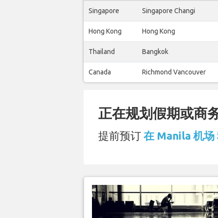
Singapore
Singapore Changi
Hong Kong
Hong Kong
Thailand
Bangkok
Canada
Richmond Vancouver
正在规划假期或商务旅
提前预订
在 Manila 机